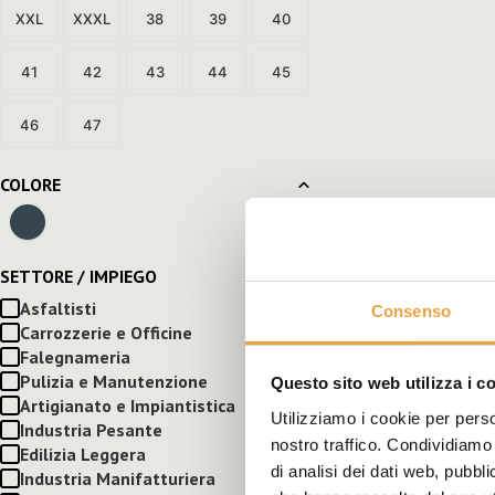
XXL
XXXL
38
39
40
41
42
43
44
45
46
47
COLORE
SETTORE / IMPIEGO
Asfaltisti
Consenso
Carrozzerie e Officine
Falegnameria
Pulizia e Manutenzione
Questo sito web utilizza i c
Artigianato e Impiantistica
Utilizziamo i cookie per perso
Industria Pesante
nostro traffico. Condividiamo 
Edilizia Leggera
di analisi dei dati web, pubbl
Industria Manifatturiera