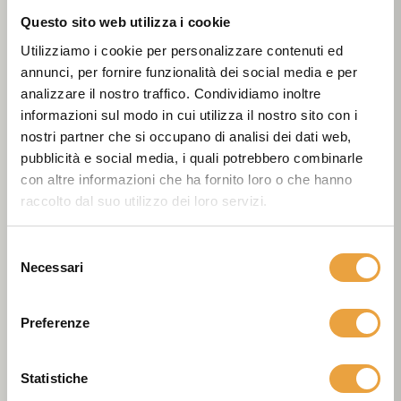
SCARPE ANTINFORTUNISTICHE
SCARPE ANTINFORTUNISTICHE
Questo sito web utilizza i cookie
RANKING RELOAD
Cross S1P SRC
Utilizziamo i cookie per personalizzare contenuti ed
S3 SRC - ESD -
ESD - Cenere
annunci, per fornire funzionalità dei social media e per
Navy
analizzare il nostro traffico. Condividiamo inoltre
€97,00
informazioni sul modo in cui utilizza il nostro sito con i
€117,00
nostri partner che si occupano di analisi dei dati web,
pubblicità e social media, i quali potrebbero combinarle
VEDI PRODOTTO
VEDI PRODOTTO
con altre informazioni che ha fornito loro o che hanno
raccolto dal suo utilizzo dei loro servizi.
Selezione
Necessari
del
consenso
Preferenze
SCARPE ANTINFORTUNISTICHE
SCARPE ANTINFORTUNISTICHE
Progress S3 SRC -
Like S3 SRC -
ESD - Antracite
Oceano
Statistiche