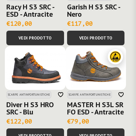
Racy H S3 SRC -
Garish H S3 SRC -
ESD - Antracite
Nero
€120,00
€117,00
VEDI PRODOTTO
VEDI PRODOTTO
SCARPE ANTINFORTUNISTICHE
SCARPE ANTINFORTUNISTICHE
Diver H S3 HRO
MASTER H S3L SR
SRC - Blu
FO ESD - Antracite
€122,00
€79,00
VEDI PRODOTTO
VEDI PRODOTTO