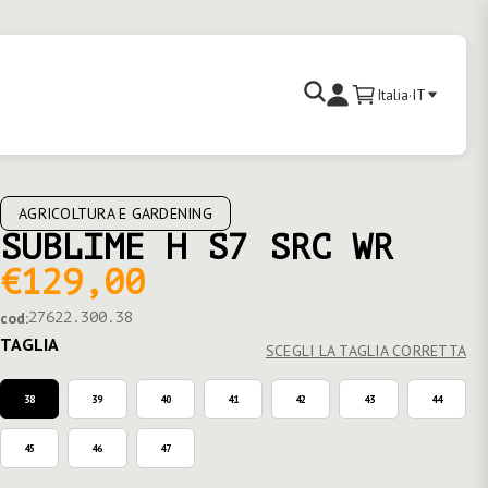
Cerca
Italia
·
IT
Carrello
Accedi
AGRICOLTURA E GARDENING
SUBLIME H S7 SRC WR
€129,00
cod:
27622.300.38
TAGLIA
SCEGLI LA TAGLIA CORRETTA
38
39
40
41
42
43
44
45
46
47