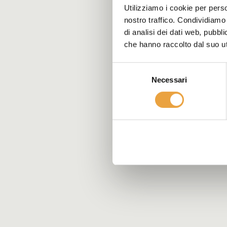
Utilizziamo i cookie per perso
nostro traffico. Condividiamo 
di analisi dei dati web, pubbl
che hanno raccolto dal suo uti
Selezione
Necessari
del
consenso