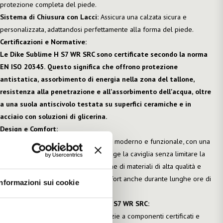
protezione completa del piede.
Sistema di Chiusura con Lacci:
Assicura una calzata sicura e
personalizzata, adattandosi perfettamente alla forma del piede.
Certificazioni e Normative:
Le Dike Sublime H S7 WR SRC sono certificate secondo la norma
EN ISO 20345. Questo significa che offrono protezione
antistatica, assorbimento di energia nella zona del tallone,
resistenza alla penetrazione e all'assorbimento dell'acqua, oltre
a una suola antiscivolo testata su superfici ceramiche e in
acciaio con soluzioni di glicerina.
Design e Comfort:
Queste scarpe presentano un design moderno e funzionale, con una
struttura tipo scarponcino che protegge la caviglia senza limitare la
libertà di movimento. La combinazione di materiali di alta qualità e
tecnologie avanzate garantisce comfort anche durante lunghe ore di
Informazioni sui cookie
lavoro.
Perché scegliere le Dike Sublime H S7 WR SRC:
Sicurezza:
Protezione completa grazie a componenti certificati e