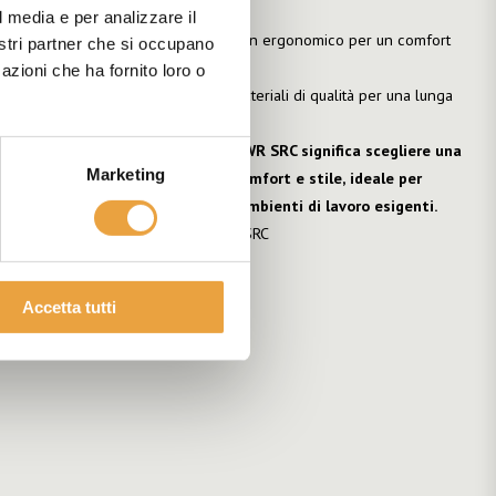
resistenti.
l media e per analizzare il
Comfort:
Materiali traspiranti e design ergonomico per un comfort
nostri partner che si occupano
duraturo.
azioni che ha fornito loro o
Durabilità:
Costruzione robusta e materiali di qualità per una lunga
durata nel tempo.
Investire nelle Dike Sublime H S7 WR SRC significa scegliere una
Marketing
calzatura che unisce sicurezza, comfort e stile, ideale per
affrontare le sfide quotidiane in ambienti di lavoro esigenti.
NORMATIVA
: EN ISO 20345 S7 WR SRC
DOCUMENTAZIONE TECNICA
Accetta tutti