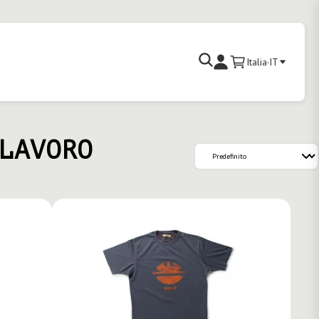
Cerca
Italia
·
IT
Carrello
Accedi
LAVORO