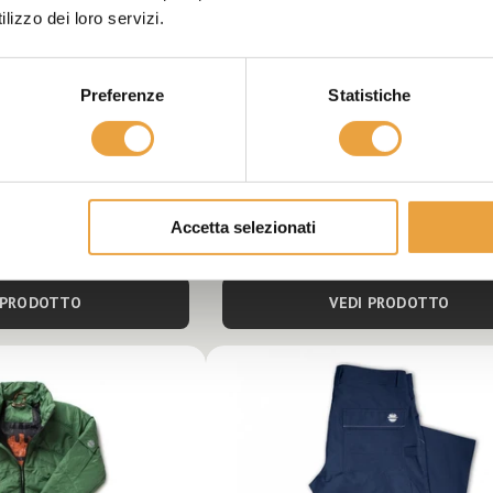
lizzo dei loro servizi.
Preferenze
Statistiche
GLIAMENTO DA
AUTUNNO - ABBIGLIAMENTO DA
LAVORO
o ocra
Partner - Blu polvere
Accetta selezionati
€93,00
 PRODOTTO
VEDI PRODOTTO