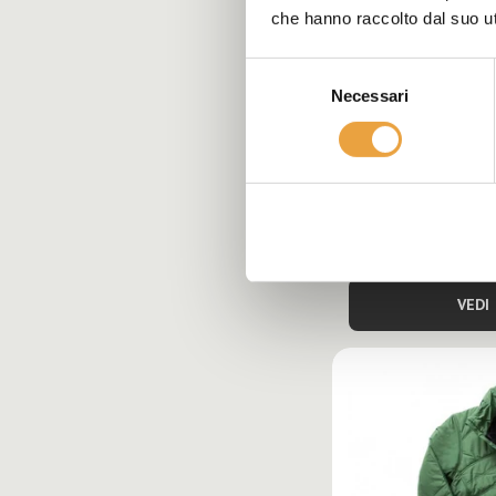
che hanno raccolto dal suo uti
Selezione
Necessari
del
consenso
AUTUNNO - ABBI
LAVORO
Poise - Giall
€34,00
VEDI