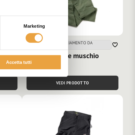
Marketing
AUTUNNO - ABBIGLIAMENTO DA
LAVORO
Partner - Verde muschio
Accetta tutti
€93,00
VEDI PRODOTTO