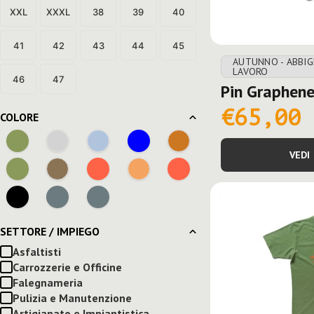
XXL
XXXL
38
39
40
41
42
43
44
45
AUTUNNO - ABBI
LAVORO
46
47
Pin Graphene
€65,00
COLORE
VEDI
SETTORE / IMPIEGO
Asfaltisti
Carrozzerie e Officine
Falegnameria
Pulizia e Manutenzione
Artigianato e Impiantistica