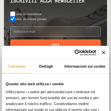
ISCRIVITI ALLA NEWSLETTER
Sono un rivenditore
Sono un cliente privato
INVIA
Accetto l'
informativa privacy
. Autorizzo il trattamento dei miei
dati personali per finalità di marketing, commerciale, per
ricerche di mercato, profilazione e per l'invio di materiale
Consenso
Dettagli
Informazioni sui cookie
pubblicitario.
Questo sito web utilizza i cookie
ABOUT US
Utilizziamo i cookie per personalizzare contenuti ed
Viale dell'Industria, 4 35023
annunci, per fornire funzionalità dei social media e per
analizzare il nostro traffico. Condividiamo inoltre
Bagnoli di Sopra (PD) Italy
informazioni sul modo in cui utilizza il nostro sito con i