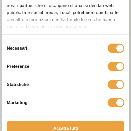
P.iva e c.f. 05095250287
nostri partner che si occupano di analisi dei dati web,
REA PD-442616
pubblicità e social media, i quali potrebbero combinarle
con altre informazioni che ha fornito loro o che hanno
PEC: dike.srl@pec.it
raccolto dal suo utilizzo dei loro servizi.
COMPANY
Selezione
Nord Italia, Francia, Svizzera
Necessari
del
T +39 049 95 79 761
consenso
Centro-sud Italia, Resto EU
Preferenze
T +39 049 95 79 762
Statistiche
CATEGORIE
Negozi
Marketing
Plus 48 Ore
Area Download
Codice Etico
Accetta tutti