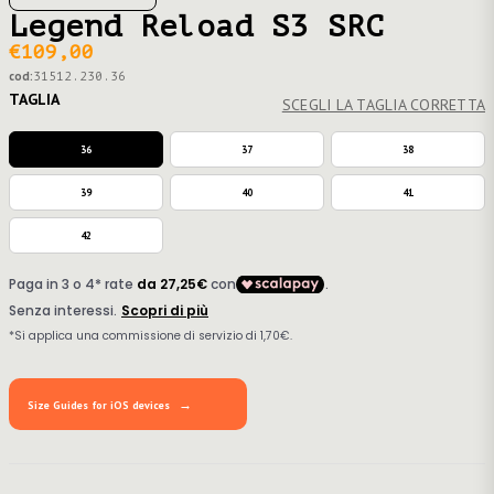
Legend Reload S3 SRC
€109,00
cod:
31512.230.36
TAGLIA
SCEGLI LA TAGLIA CORRETTA
36
37
38
39
40
41
42
Size Guides for iOS devices