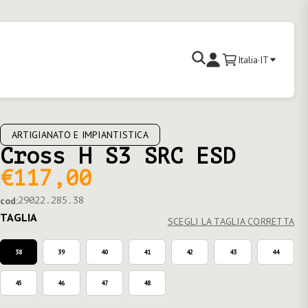
Cerca
Italia
·
IT
Carrello
Accedi
ARTIGIANATO E IMPIANTISTICA
Cross H S3 SRC ESD
€117,00
cod:
29022.285.38
TAGLIA
SCEGLI LA TAGLIA CORRETTA
38
39
40
41
42
43
44
45
46
47
48