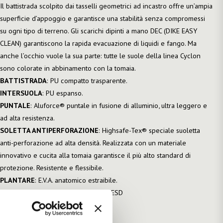
Il battistrada scolpito dai tasselli geometrici ad incastro offre un’ampia
superficie d’appoggio e garantisce una stabilità senza compromessi
su ogni tipo di terreno. Gli scarichi dipinti a mano DEC (DIKE EASY
CLEAN) garantiscono la rapida evacuazione di liquidi e fango. Ma
anche l’occhio vuole la sua parte: tutte le suole della linea Cyclon
sono colorate in abbinamento con la tomaia.
BATTISTRADA
: PU compatto trasparente.
INTERSUOLA
: PU espanso.
PUNTALE
: Aluforce® puntale in fusione di alluminio, ultra leggero e
ad alta resistenza.
SOLETTA ANTIPERFORAZIONE
: Highsafe-Tex® speciale suoletta
anti-perforazione ad alta densità. Realizzata con un materiale
innovativo e cucita alla tomaia garantisce il più alto standard di
protezione. Resistente e flessibile.
PLANTARE
: E.V.A. anatomico estraibile.
NORMATIVA
: EN ISO 20345 S3 SRC ESD