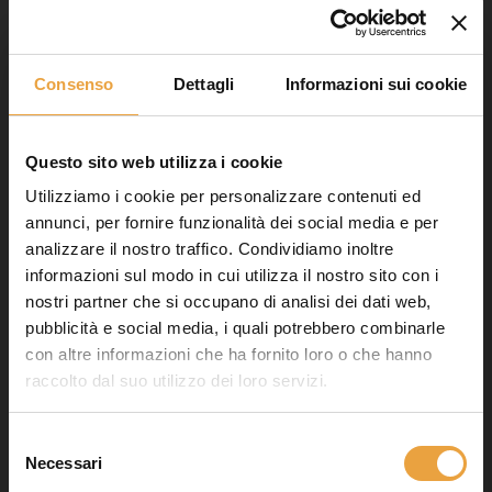
Viale dell'Industria, 4 35023
Bagnoli di Sopra (PD) Italy
Consenso
Dettagli
Informazioni sui cookie
P.iva e c.f. 05095250287
REA PD-442616
Questo sito web utilizza i cookie
PEC: dike.srl@pec.it
Utilizziamo i cookie per personalizzare contenuti ed
annunci, per fornire funzionalità dei social media e per
COMPANY
analizzare il nostro traffico. Condividiamo inoltre
Nord Italia, Francia, Svizzera
informazioni sul modo in cui utilizza il nostro sito con i
T +39 049 95 79 761
nostri partner che si occupano di analisi dei dati web,
pubblicità e social media, i quali potrebbero combinarle
Centro-sud Italia, Resto EU
con altre informazioni che ha fornito loro o che hanno
T +39 049 95 79 762
raccolto dal suo utilizzo dei loro servizi.
CATEGORIE
Selezione
Necessari
Negozi
del