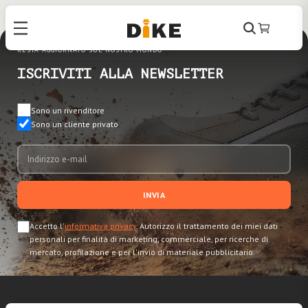
Cerca
Carrello
RESTA AGGIORNATO SUL NOSTRO MONDO
ISCRIVITI ALLA NEWSLETTER
Sono un rivenditore
Sono un cliente privato
INVIA
Accetto l'
informativa privacy
. Autorizzo il trattamento dei miei dati
personali per finalità di marketing, commerciale, per ricerche di
mercato, profilazione e per l'invio di materiale pubblicitario.
ABOUT US