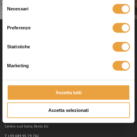
Selezione
personali per finalità di marketing, commerciale, per ricerche di
Necessari
mercato, profilazione e per l'invio di materiale pubblicitario.
del
consenso
Preferenze
ABOUT US
Viale dell'Industria, 4 35023
Statistiche
Bagnoli di Sopra (PD) Italy
P.iva e c.f. 05095250287
Marketing
REA PD-442616
PEC: dike.srl@pec.it
Accetta tutti
COMPANY
Nord Italia, Francia, Svizzera
Accetta selezionati
T +39 049 95 79 761
Centro-sud Italia, Resto EU
T +39 049 95 79 762