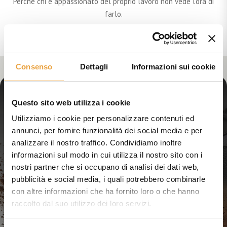
Perché chi è appassionato del proprio lavoro non vede l’ora di
farlo.
Consenso
Dettagli
Informazioni sui cookie
RESTA AGGIORNATO SUL NOSTRO MONDO
Questo sito web utilizza i cookie
ISCRIVITI ALLA NEWSLETTER
Utilizziamo i cookie per personalizzare contenuti ed
annunci, per fornire funzionalità dei social media e per
Sono un rivenditore
analizzare il nostro traffico. Condividiamo inoltre
Sono un cliente privato
informazioni sul modo in cui utilizza il nostro sito con i
nostri partner che si occupano di analisi dei dati web,
pubblicità e social media, i quali potrebbero combinarle
con altre informazioni che ha fornito loro o che hanno
INVIA
raccolto dal suo utilizzo dei loro servizi.
Accetto l'
informativa privacy
. Autorizzo il trattamento dei miei dati