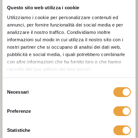
SCARPE ANTINFORTUNISTICHE
SCARPE ANTINFORTUNISTICHE
Questo sito web utilizza i cookie
RANKING RELOAD
Cross S1P SRC
Utilizziamo i cookie per personalizzare contenuti ed
S3 SRC - ESD -
ESD - Cenere
annunci, per fornire funzionalità dei social media e per
Navy
analizzare il nostro traffico. Condividiamo inoltre
€97,00
informazioni sul modo in cui utilizza il nostro sito con i
€117,00
nostri partner che si occupano di analisi dei dati web,
pubblicità e social media, i quali potrebbero combinarle
VEDI PRODOTTO
VEDI PRODOTTO
con altre informazioni che ha fornito loro o che hanno
raccolto dal suo utilizzo dei loro servizi.
Selezione
Necessari
del
consenso
Preferenze
SCARPE ANTINFORTUNISTICHE
SCARPE ANTINFORTUNISTICHE
Progress S3 SRC -
Like S3 SRC -
ESD - Antracite
Oceano
Statistiche