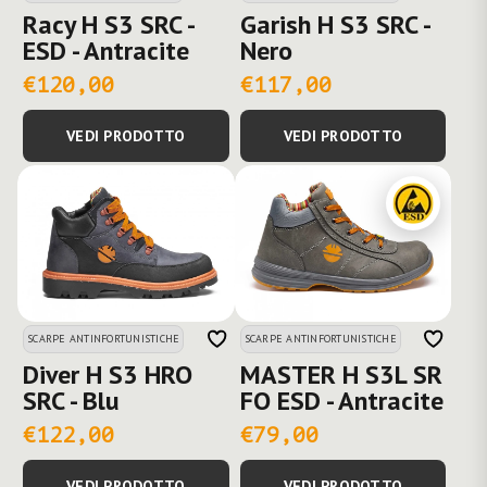
Racy H S3 SRC -
Garish H S3 SRC -
ESD - Antracite
Nero
€120,00
€117,00
VEDI PRODOTTO
VEDI PRODOTTO
SCARPE ANTINFORTUNISTICHE
SCARPE ANTINFORTUNISTICHE
Diver H S3 HRO
MASTER H S3L SR
SRC - Blu
FO ESD - Antracite
€122,00
€79,00
VEDI PRODOTTO
VEDI PRODOTTO