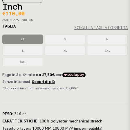
Inch
€110,00
cod:
91225.700.XS
TAGLIA
SCEGLI LA TAGLIA CORRETTA
XS
S
M
L
XL
XXL
XXXL
PESO
: 216 gr.
CARATTERISTICHE
: 100% polyester mechanical stretch.
Tessuto 3 layers 10000 MM 10000 MVP (impermeabilità).