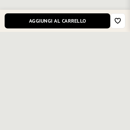
AGGIUNGI AL CARRELLO
COMPLETA IL TUO OUTFIT
Partner Denim -
Paint - Blu
Blu denim
denim
€92,00
€72,00