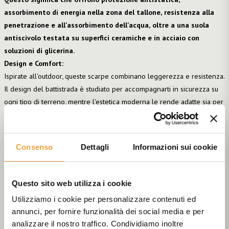
assorbimento di energia nella zona del tallone, resistenza alla
penetrazione e all'assorbimento dell'acqua, oltre a una suola
antiscivolo testata su superfici ceramiche e in acciaio con
soluzioni di glicerina.
Design e Comfort:
Ispirate all'outdoor, queste scarpe combinano leggerezza e resistenza.
Il design del battistrada è studiato per accompagnarti in sicurezza su
ogni tipo di terreno, mentre l'estetica moderna le rende adatte sia per
l'ambiente di lavoro che per l'uso quotidiano.
Perché scegliere le Dike Superb H S3:
Sicurezza:
Protezione completa grazie a materiali di alta qualità e
Consenso
Dettagli
Informazioni sui cookie
tecnologie all'avanguardia.
Comfort:
Design ergonomico e materiali traspiranti per un comfort
duraturo.
Questo sito web utilizza i cookie
Stile:
Un look accattivante che non passa inosservato.
Utilizziamo i cookie per personalizzare contenuti ed
Investire nelle Dike Superb H S3 significa scegliere una calzatura
annunci, per fornire funzionalità dei social media e per
che unisce sicurezza, comfort e design, garantendo performance
analizzare il nostro traffico. Condividiamo inoltre