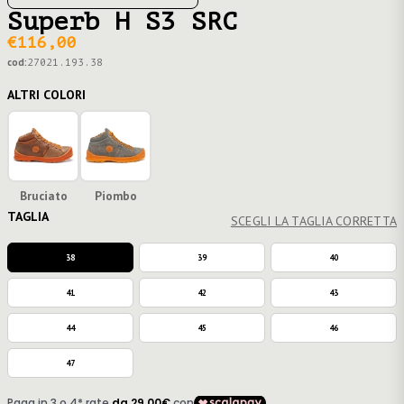
Superb H S3 SRC
€116,00
cod:
27021.193.38
ALTRI COLORI
Bruciato
Piombo
TAGLIA
SCEGLI LA TAGLIA CORRETTA
38
39
40
41
42
43
44
45
46
47