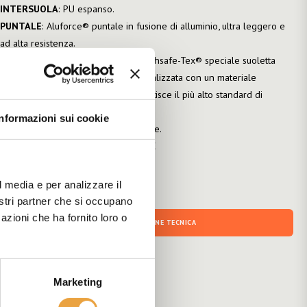
INTERSUOLA
: PU espanso.
PUNTALE
: Aluforce® puntale in fusione di alluminio, ultra leggero e
ad alta resistenza.
SOLETTA ANTIPERFORAZIONE
: Highsafe-Tex® speciale suoletta
anti-perforazione ad alta densità. Realizzata con un materiale
innovativo e cucita alla tomaia garantisce il più alto standard di
protezione. Resistente e flessibile.
Informazioni sui cookie
PLANTARE
: E.V.A. anatomico estraibile.
NORMATIVA
: EN ISO 20345 S1P SRC
l media e per analizzare il
nostri partner che si occupano
azioni che ha fornito loro o
DOCUMENTAZIONE TECNICA
Marketing