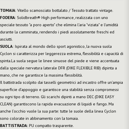
TOMAIA
: Vitello scamosciato bottalato / Tessuto trattato vintage.
FODERA
: Solidbreath® High performance, realizzata con uno
speciale tessuto "a poro aperto" che elimina l'aria "viziata" e l'umidità
durante la camminata, rendendo i piedi assolutamente freschi ed
asciutti.
SUOLA
: Ispirata al mondo dello sport agonistico, la nuova suola
Cyclon si caratterizza per leggerezza estrema, flessibilità e capacità di
spinta.La suola segue le linee sinuose del piede e viene accentuata
dalla speciale nervatura laterale DFR (DIKE FLEXIBLE RIB) dipinta a
mano, che ne garantisce la massima flessibilità.
Il battistrada scolpito dai tasselli geometrici ad incastro offre un’ampia
superficie d’appoggio e garantisce una stabilità senza compromessi
su ogni tipo di terreno. Gli scarichi dipinti a mano DEC (DIKE EASY
CLEAN) garantiscono la rapida evacuazione di liquidi e fango. Ma
anche l’occhio vuole la sua parte: tutte le suole della linea Cyclon
sono colorate in abbinamento con la tomaia.
BATTISTRADA
: PU compatto trasparente.