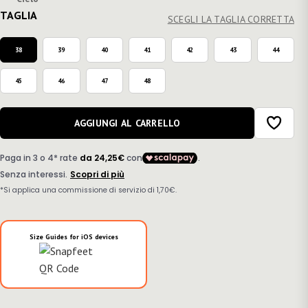
TAGLIA
SCEGLI LA TAGLIA CORRETTA
38
39
40
41
42
43
44
45
46
47
48
AGGIUNGI AL CARRELLO
Size Guides for iOS devices