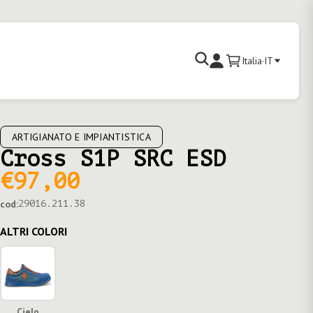
Cerca
Italia
·
IT
Carrello
Accedi
ARTIGIANATO E IMPIANTISTICA
Cross S1P SRC ESD
€97,00
cod:
29016.211.38
ALTRI COLORI
Cielo