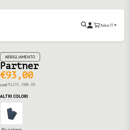
Cerca
Italia
·
IT
Carrello
Accedi
ABBIGLIAMENTO
Partner
€93,00
cod:
91231.500.XS
ALTRI COLORI
Blu polvere