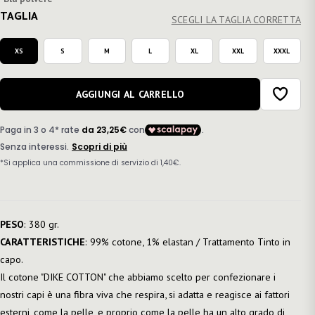
TAGLIA
SCEGLI LA TAGLIA CORRETTA
XS
S
M
L
XL
XXL
XXXL
AGGIUNGI AL CARRELLO
PESO
: 380 gr.
CARATTERISTICHE
: 99% cotone, 1% elastan / Trattamento Tinto in
capo.
Il cotone "DIKE COTTON" che abbiamo scelto per confezionare i
nostri capi è una fibra viva che respira, si adatta e reagisce ai fattori
esterni, come la pelle, e proprio come la pelle ha un alto grado di