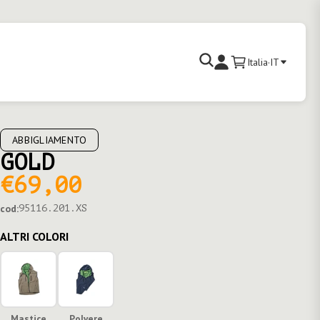
Cerca
Italia
·
IT
Carrello
Accedi
ABBIGLIAMENTO
GOLD
€69,00
cod:
95116.201.XS
ALTRI COLORI
Mastice
Polvere