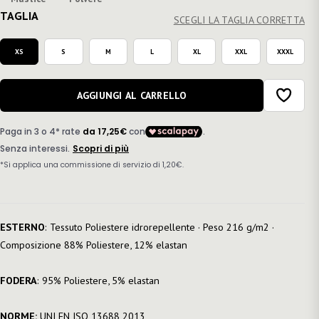
TAGLIA
SCEGLI LA TAGLIA CORRETTA
XS
S
M
L
XL
XXL
XXXL
AGGIUNGI AL CARRELLO
ESTERNO
: Tessuto Poliestere idrorepellente · Peso 216 g/m2 ·
Composizione 88% Poliestere, 12% elastan
FODERA
: 95% Poliestere, 5% elastan
NORME:
UNI EN ISO 13688 2013