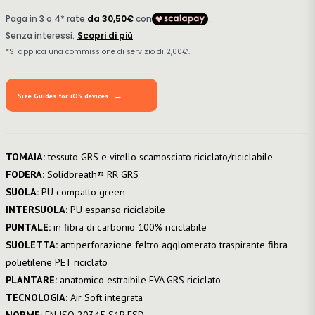
Size Guides for iOS devices
TOMAIA:
tessuto GRS e vitello scamosciato riciclato/riciclabile
FODERA:
Solidbreath® RR GRS
SUOLA:
PU compatto green
INTERSUOLA:
PU espanso riciclabile
PUNTALE:
in fibra di carbonio 100% riciclabile
SUOLETTA:
antiperforazione feltro agglomerato traspirante fibra
polietilene PET riciclato
PLANTARE:
anatomico estraibile EVA GRS riciclato
TECNOLOGIA:
Air Soft integrata
NORME:
EN ISO 20345 S1P ESD