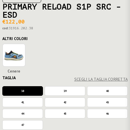
PRIMARY RELOAD S1P SRC -
ESD
€122,00
cod:
31916.202.38
ALTRI COLORI
Cenere
TAGLIA
SCEGLI LA TAGLIA CORRETTA
38
39
40
41
42
43
44
45
46
47